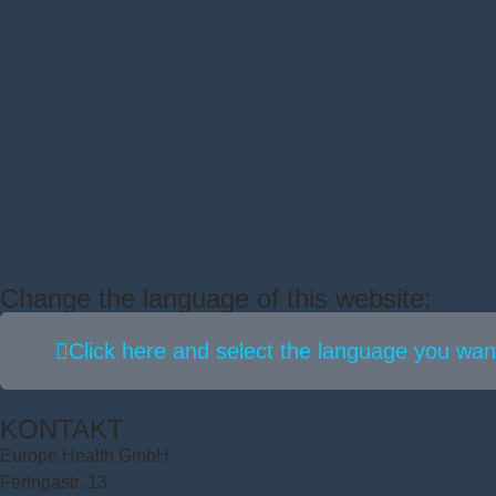
Change the language of this website:
Click here and select the language you want
KONTAKT
Europe Health GmbH
Feringastr. 13