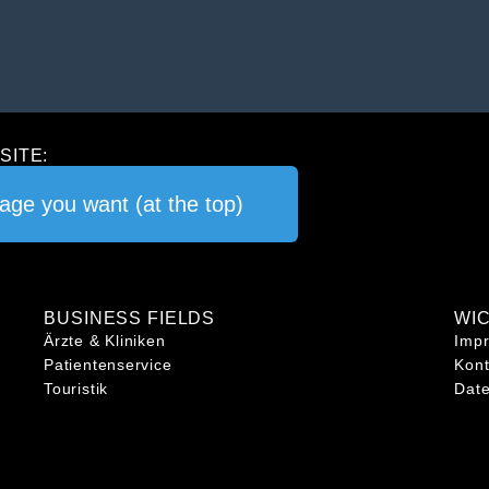
SITE:
uage you want (at the top)
BUSINESS FIELDS
WI
Ärzte & Kliniken
Imp
Patientenservice
Kont
Touristik
Dat